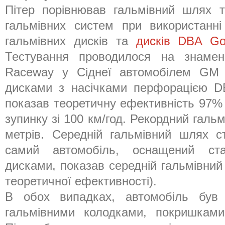
Пітер порівнював гальмівний шлях т
гальмівних систем при використанні
гальмівних дисків та
дисків DBA Go
Тестування проводилося на знаме
Raceway у Сіднеї автомобілем GM
дисками з насічками перфорацією D
показав теоретичну ефективність 97% 
зупинку зі 100 км/год. Рекордний галь
метрів. Середній
гальмівний шлях 
самий автомобіль, оснащений ста
дисками, показав середній гальмівний
теоретичної ефективності).
В обох випадках, автомобіль був
гальмівними колодками, покришками