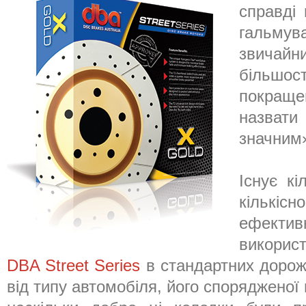
справді
гальму
звичайн
більш
покращ
назвати
значним
Існує к
кількіс
ефектив
викори
DBA Street Series
в стандартних дорож
від типу автомобіля, його спорядженої м