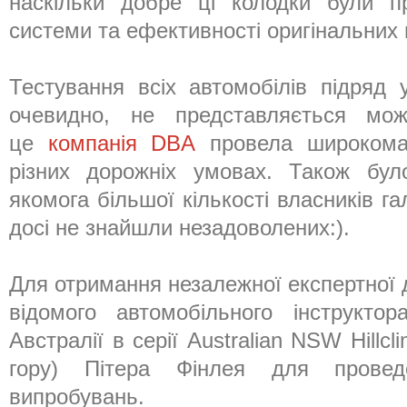
наскільки добре ці колодки були пр
системи та ефективності оригінальних 
Тестування всіх автомобілів підряд
очевидно, не представляється мо
це
компанія DBA
провела широкома
різних дорожніх умовах. Також бул
якомога більшої кількості власників га
досі не знайшли незадоволених:).
Для отримання незалежної експертної 
відомого автомобільного інструктор
Австралії в серії Australian NSW Hillcl
гору) Пітера Фінлея для провед
випробувань.