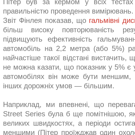
Пітер був за кермом у всіх тестах
правильністю проведення вимірювань.
Звіт Фінлея показав, що
гальмівні ди
більш високу повторюваність рез
підвищують ефективність гальмуван
автомобіль на 2,2 метра (або 5%) р
найчастіше такої відстані вистачить, 
не можна казати, що показник у 5% є 
автомобілях він може бути меншим, 
інших дорожніх умов — більшим.
Наприклад, ми впевнені, що переваг
Street Series була б ще помітнішою, 
великих швидкостях, а періоди остиг
меншими (Пітер проїжджав один охол