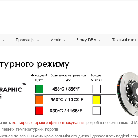
Продукція
Медіа
Чому DBA
Технічні статт
атурного режиму
0 мають
кольорове термографічне маркування
, розроблене компанією DBA
 певних температурних порогів.
ються по зовнішньому краю гальмівного диска і дозволяють водієві лег