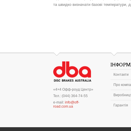
та швидко визначати базові температури, д
ІНФОРМ
Контакти
Про компа
«4×4 Офф-роуд Центр»
Виробниц
Тел.: (044) 364-74-55
e-mail:
info@off-
Гарантія
road.com.ua