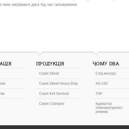
о яких нагрівався диск під час гальмування.
АЦІЯ
ПРОДУКЦІЯ
ЧОМУ DBA
Серія Street
Слід кенгуру
нію
Серія Street Heavy Duty
XG-150
тво
Серія 4x4 Survival
TSP
Серія Clubspec
Індикатор
температурного
режиму