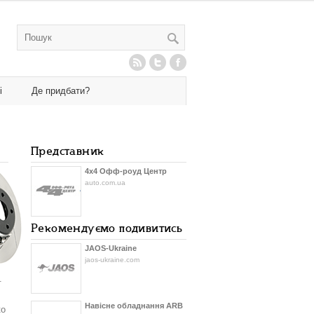
і
Де придбати?
Представник
4х4 Офф-роуд Центр
auto.com.ua
Рекомендуємо подивитись
JAOS-Ukraine
jaos-ukraine.com
.
Навісне обладнання ARB
ко