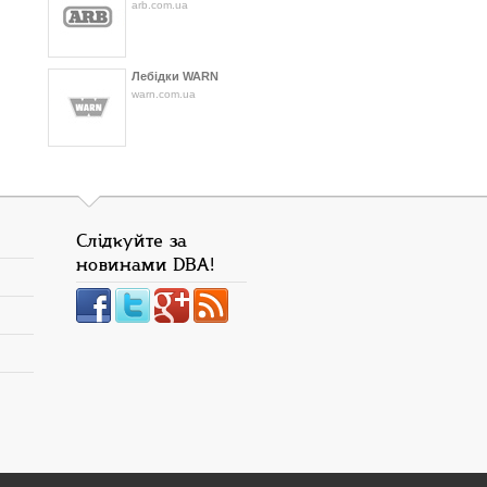
arb.com.ua
Лебідки WARN
warn.com.ua
Слідкуйте за
новинами DBA!