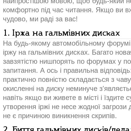
найпростішою мовою, щоб будь-який н
комфортно під час читання. Якщо ви вж
чудово, ми раді за вас!
1. Іржа на гальмівних дисках
На будь-якому автомобільному форумі
іржу на гальмівних дисках. Багато нов
завзятістю нишпорять по форумах у по
запитання. А ось і правильна відповідь
практично повністю складається з чав
окисленні на диску неминуче з'являєть
навіть якщо ви живете в місті і їздите
утворення іржі не несе жодної загрози 
не є причиною виникнення скрипів.
2. Биття гальмівних дисків/педа