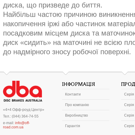
диска, що призведе до биття.
Найбільш частою причиною виникнення 
накопичення іржі або частинок матеріа
посадковим місцем диска та маточино
диск «сидить» на маточині не всією п
до надмірного зносу робочої поверхні.
ІНФОРМАЦІЯ
ПРОД
Контакти
Серія 
Про компанію
Серія 
«4×4 Офф-роуд Центр»
Виробництво
Серія 
Тел.: (044) 364-74-55
e-mail:
info@off-
Гарантія
Серія
road.com.ua