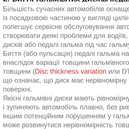
Більшість сучасних автомобілів оснащ
із посадковою частиною у вигляді цилі
полегшує сервісне обслуговування авт
створювати деякі проблеми для водіїв,
дисків або педалі гальма під час гальм
Биття (або пульсація) педалі гальма н
внаслідок варіації товщини гальмівного
товщини (
Disc thickness variation
или DT
що означає, що диск має нерівномірну
поверхні.
Якісні гальмівні диски мають рівномірн
і зупиняють автомобіль плавно, без рив
іншим потенційним порушенням у гальм
може розвинутися нерівномірність тов