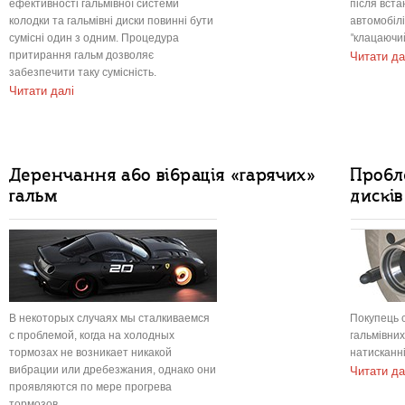
ефективності гальмівної системи
після вст
колодки та гальмівні диски повинні бути
автомобіл
сумісні один з одним. Процедура
"клацаючи
притирання гальм дозволяє
Читати да
забезпечити таку сумісність.
Читати далі
Деренчання або вібрація «гарячих»
Пробл
гальм
дискі
В некоторых случаях мы сталкиваемся
Покупець 
с проблемой, когда на холодных
гальмівних
тормозах не возникает никакой
натисканні
вибрации или дребезжания, однако они
Читати да
проявляются по мере прогрева
тормозов.