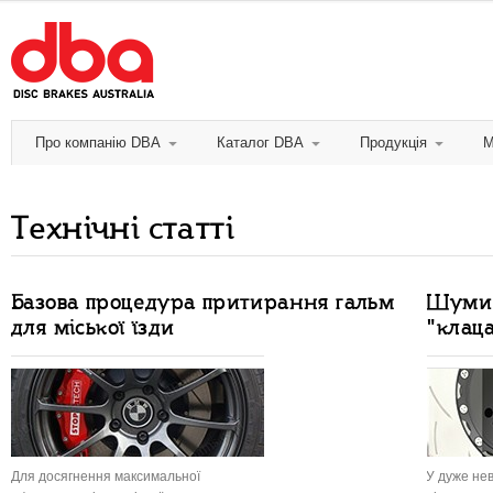
Про компанію DBA
Каталог DBA
Продукція
М
Технічні статті
Базова процедура притирання гальм
Шуми в
для міської їзди
"клац
Для досягнення максимальної
У дуже нев