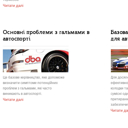
Читати далі
Основні проблеми з гальмами в
Базов
автоспорті
для ав
Це базове керівництво, яке допоможе
Для досяг
визначити симптоми потенційних
ефективно
проблем з гальмами, які часто
колодки та
виникають в автоспорті.
сумісні о
притиранн
Читати далі
забезпечит
Читати да