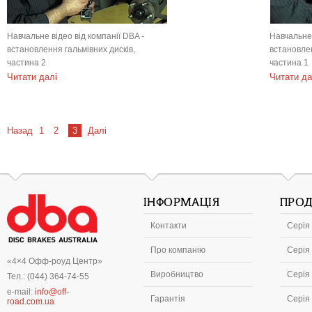
Навчальне відео від компанії DBA -
Навчальне 
встановлення гальмівних дисків,
встановлен
частина 2
частина 1
Читати далі
Читати да
Назад
1
2
3
Далі
ІНФОРМАЦІЯ
ПРОД
Контакти
Серія 
Про компанію
Серія 
«4×4 Офф-роуд Центр»
Виробництво
Серія 
Тел.: (044) 364-74-55
e-mail:
info@off-
Гарантія
Серія
road.com.ua